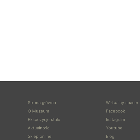
Strona główna
Wirtualny spacer
O Muzeum
Facebook
Ekspozycje stałe
Instagram
Aktualności
Youtube
Sklep online
Blog