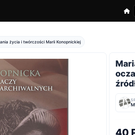
nia życia i twórczości Marii Konopnickiej
Mari
ocza
źród
S
M
40 