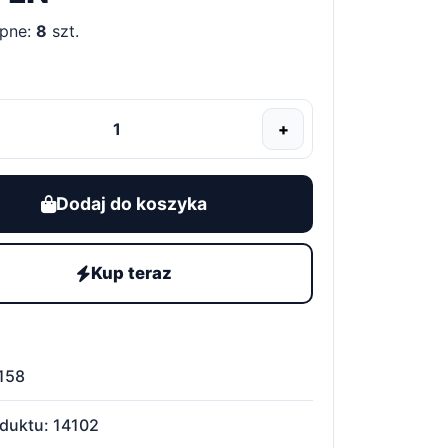
pne:
8
szt.
+
Dodaj do koszyka
Kup teraz
158
oduktu: 14102