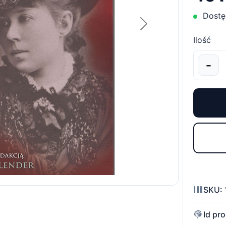
Dostę
Następny
Ilość
−
SKU: 
Id pr