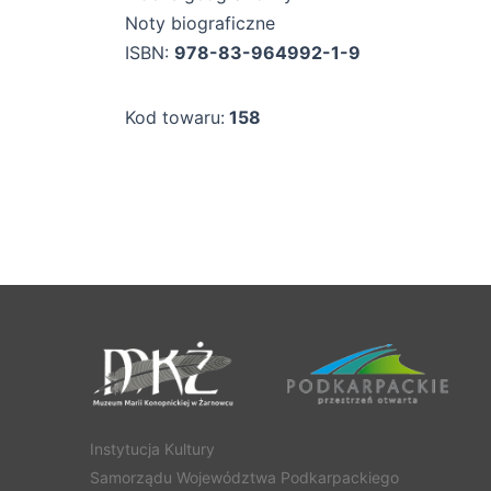
Noty biograficzne
ISBN:
978-83-964992-1-9
Kod towaru:
158
Instytucja Kultury
Samorządu Województwa Podkarpackiego