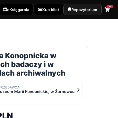
0
eKsięgarnia
Kup bilet
Repozytorium
a Konopnicka w
ch badaczy i w
łach archiwalnych
PRZEDAWCA
uzeum Marii Konopnickiej w Żarnowcu
PLN