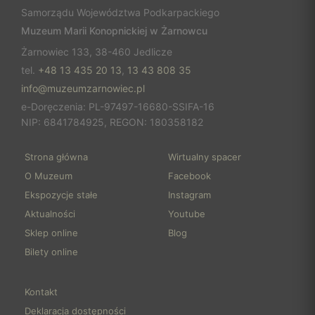
Samorządu Województwa Podkarpackiego
Muzeum Marii Konopnickiej w Żarnowcu
Żarnowiec 133, 38-460 Jedlicze
tel.
+48 13 435 20 13
,
13 43 808 35
info@muzeumzarnowiec.pl
e-Doręczenia: PL-97497-16680-SSIFA-16
NIP: 6841784925, REGON: 180358182
Strona główna
Wirtualny spacer
O Muzeum
Facebook
Ekspozycje stałe
Instagram
Aktualności
Youtube
Sklep online
Blog
Bilety online
Kontakt
Deklaracja dostępności