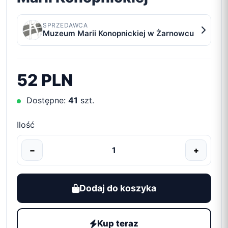
SPRZEDAWCA
Muzeum Marii Konopnickiej w Żarnowcu
52 PLN
Dostępne:
41
szt.
Ilość
−
+
Dodaj do koszyka
Kup teraz